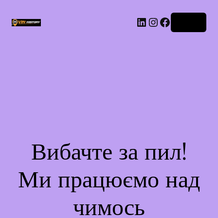
LinkedIn
Instagram
Facebook
Увійти
Вибачте за пил!
Ми працюємо над
чимось